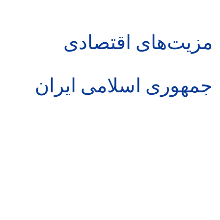
مزیت‌های اقتصادی
جمهوری اسلامی ایران
✔️
موقعیت جغرافیایی و استراتژیک مناسب. نقش کلیدی در کریدورهای
حمل‌ونقلی شمال ـ جنوب و شرق ـ غرب، و همچنین کریدور لجستیکی در
مسیر شرق آسیا، آفریقا و آمریکای جنوبی. امروز ایران در کنار روسیه و
چین، بازیگری کلیدی در آسیای میانه است.
✔️بزرگترین دارنده منابع نفت و گاز و معادن در جهان.
✔️قیمت‌های رقابتیِ محصولات تولیدی بواسطه وجود مجتمع‌های پالایشگاهی